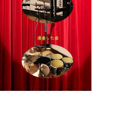
​
演奏した曲
​過去の動画