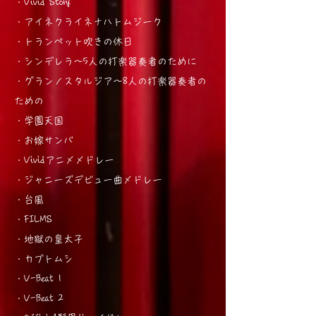
・Vivid Story
・アイネクライネナハトムジーク
・トランペット吹きの休日
・シンデレラ～5人の打楽器奏者のために
・グランノスタルジア～8人の打楽器奏者の
ための
・学園天国
・お嫁サンバ
・Vividアニメメドレー
・ジャニーズデビュー曲メドレー
・台風
・FILMS
・地獄の皇太子
​・カブトムシ
・V-Beat 1
​・V-Beat 2