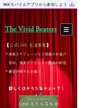
モバイルアプリから参加しよう
The Vivid Beaters
【
公式LINE 友達募集
】
＊演奏スケジュールなど情報のお届け
告知、演奏ダイジェスト動画の配信
＊練習の様子をお届け
詳しくはチラシをチェック！
​